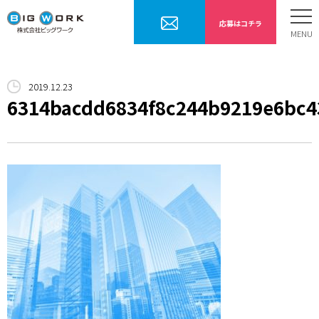
応募はコチラ
ホーム
2019.12.23
お仕事内容
6314bacdd6834f8c244b9219e6bc4
勤務までの流れ
採用情報
会社案内
お問合せ