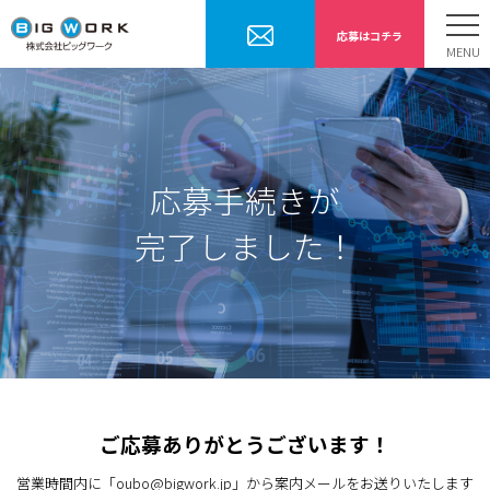
応募はコチラ
ホーム
お仕事内容
勤務までの流れ
応募手続きが
採用情報
完了しました！
会社案内
お問合せ
ご応募ありがとうございます！
営業時間内に「oubo@bigwork.jp」から案内メールをお送りいたします