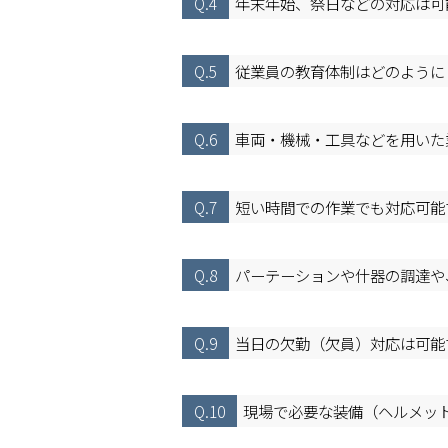
Q.4
年末年始、祭日などの対応は可
Q.5
従業員の教育体制はどのように
Q.6
車両・機械・工具などを用いた
Q.7
短い時間での作業でも対応可能
Q.8
パーテーションや什器の調達や
Q.9
当日の欠勤（欠員）対応は可能
Q.10
現場で必要な装備（ヘルメッ